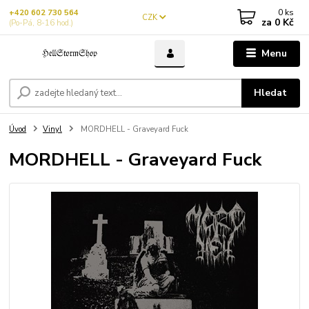
0
ks
+420 602 730 564
CZK
za
0 Kč
(Po-Pá, 8-16 hod.)
Menu
Hledat
Úvod
Vinyl
MORDHELL - Graveyard Fuck
MORDHELL - Graveyard Fuck