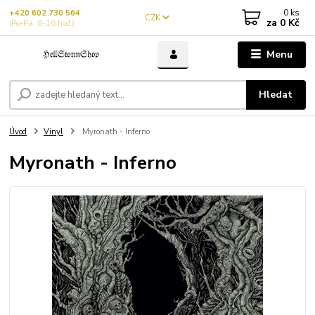
0
ks
+420 602 730 564
CZK
za
0 Kč
(Po-Pá, 8-16 hod.)
Menu
Hledat
Úvod
Vinyl
Myronath - Inferno
Myronath - Inferno