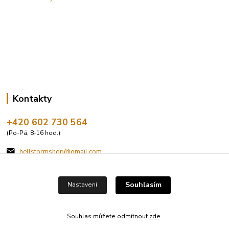
Kontakty
+420 602 730 564
(Po-Pá, 8-16 hod.)
hellstormshop@gmail.com
Souhlasím
Nastavení
Souhlas můžete odmítnout
zde
.
Vytvořeno na
Eshop-rychle.cz