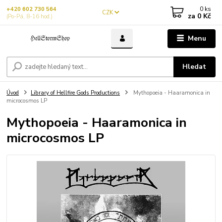
0
ks
+420 602 730 564
CZK
za
0 Kč
(Po-Pá, 8-16 hod.)
Menu
Hledat
Úvod
Library of Hellfire Gods Productions
Mythopoeia - Haaramonica in
microcosmos LP
Mythopoeia - Haaramonica in
microcosmos LP