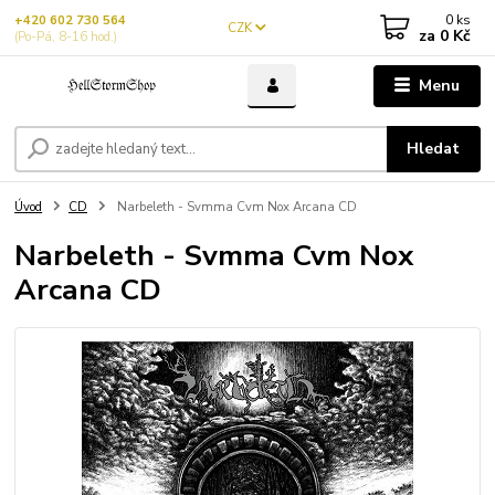
0
ks
+420 602 730 564
CZK
za
0 Kč
(Po-Pá, 8-16 hod.)
Menu
Hledat
Úvod
CD
Narbeleth - Svmma Cvm Nox Arcana CD
Narbeleth - Svmma Cvm Nox
Arcana CD