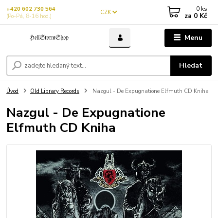
0
ks
+420 602 730 564
CZK
za
0 Kč
(Po-Pá, 8-16 hod.)
Menu
Hledat
Úvod
Old Library Records
Nazgul - De Expugnatione Elfmuth CD Kniha
Nazgul - De Expugnatione
Elfmuth CD Kniha