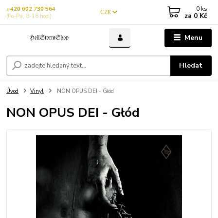
0
ks
+420 602 730 564
CZK
za
0 Kč
(Po-Pá, 8-16 hod.)
Menu
Hledat
Úvod
Vinyl
NON OPUS DEI - Głód
NON OPUS DEI - Głód