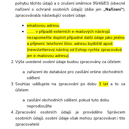
pohybu těchto údajů a o zrušení směrnice 95/46/ES (obecné
nařízení o ochraně osobních údajů) (dále jen
„Nařízení“
),
zpracovával/a následující osobní údaje:
emailovou adresu
……… v případě externích e-mailových nástrojů
nezapomeňte doplnit případné další údaje jako jméno
a příjmení; telefonní číslo; adresu bydliště apod.
(newsletterový nástroj od Eshop-rychle zpracovává
jen e-mailovou adresu)
Výše uvedené osobní údaje budou zpracovány za účelem:
zařazení do databáze pro zasílání online obchodních
sdělení.
Souhlas udělujete na zpracování po dobu
3 let
a to za
účelem:
zasílání obchodních sdělení, pokud tuto dobu
neprodloužíte
Zpracování osobních údajů je prováděno Správcem
osobních údajů, osobní údaje však mohou zpracovávat i tito
zpracovatelé: