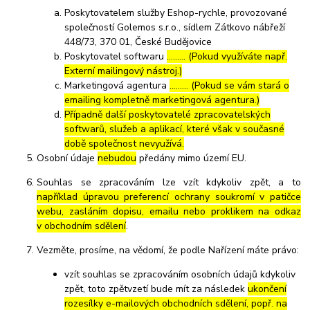
Poskytovatelem služby Eshop-rychle, provozované
společností Golemos s.r.o., sídlem Zátkovo nábřeží
448/73, 370 01, České Budějovice
Poskytovatel softwaru
……… (Pokud využíváte např.
Externí mailingový nástroj.)
Marketingová agentura
……… (Pokud se vám stará o
emailing kompletně marketingová agentura.)
Případně další poskytovatelé zpracovatelských
softwarů, služeb a aplikací, které však v současné
době společnost nevyužívá.
Osobní údaje
nebudou
předány mimo území EU.
Souhlas se zpracováním lze vzít kdykoliv zpět, a to
například úpravou preferencí ochrany soukromí v patičce
webu, zasláním dopisu, emailu nebo proklikem na odkaz
v obchodním sdělení
.
Vezměte, prosíme, na vědomí, že podle Nařízení máte právo:
vzít souhlas se zpracováním osobních údajů kdykoliv
zpět, toto zpětvzetí bude mít za následek
ukončení
rozesílky e-mailových obchodních sdělení, popř. na