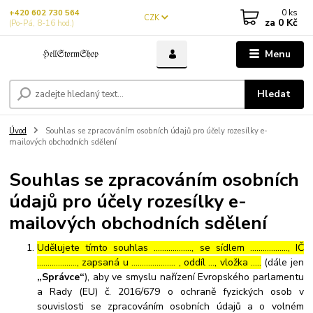
0
ks
+420 602 730 564
CZK
za
0 Kč
(Po-Pá, 8-16 hod.)
Menu
Hledat
Úvod
Souhlas se zpracováním osobních údajů pro účely rozesílky e-
mailových obchodních sdělení
Souhlas se zpracováním osobních
údajů pro účely rozesílky e-
mailových obchodních sdělení
Udělujete tímto souhlas ……………..., se sídlem ………………, IČ
………………., zapsaná u ………………… , oddíl …, vložka …..
(dále jen
„Správce“
), aby ve smyslu nařízení Evropského parlamentu
a Rady (EU) č. 2016/679 o ochraně fyzických osob v
souvislosti se zpracováním osobních údajů a o volném