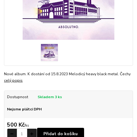
Nové album. K dostání od 15.8.2023 Melodicý heavy black metal. Čechy
celý popis
Dostupnost
Skladem 3 ks
Nejsme plátci DPH
500 Kč
/
ks
Přidat do košíku