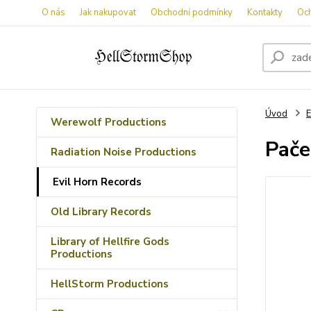
O nás
Jak nakupovat
Obchodní podmínky
Kontakty
Oc
Úvod
E
Werewolf Productions
Pače
Radiation Noise Productions
Evil Horn Records
Old Library Records
Library of Hellfire Gods
Productions
HellStorm Productions