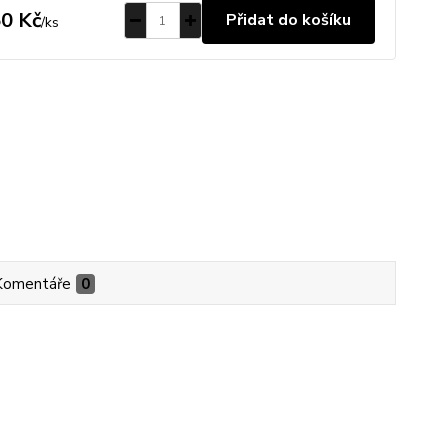
0 Kč
Přidat do košíku
/
ks
Komentáře
0