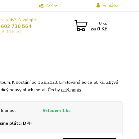
Přihlášení
CZK
 si rady? Zavolejte.
0
ks
 602 730 564
za
0 Kč
, 8-16 hod.)
lbum. K dostání od 15.8.2023. Limitovaná edice 50 ks. Zbývá
odicý heavy black metal. Čechy
celý popis
tupnost
Skladem 1 ks
sme plátci DPH