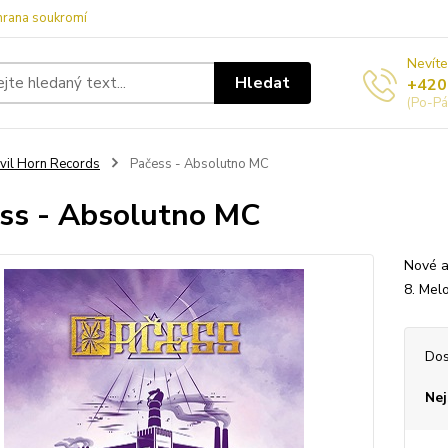
hrana soukromí
Nevíte
Hledat
+420
(Po-Pá
vil Horn Records
Pačess - Absolutno MC
ss - Absolutno MC
Nové a
8. Mel
Dos
Nej