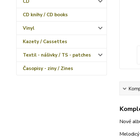
CD
CD knihy / CD books
Vinyl
Kazety / Cassettes
Textil - nášivky / TS - patches
Časopisy - ziny / Zines
Kompl
Komple
Nové albu
Melodicý