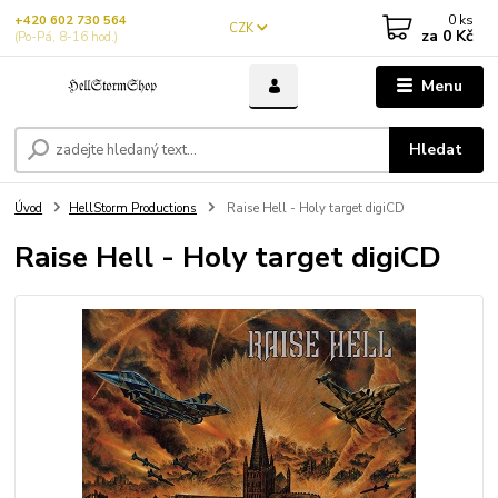
0
ks
+420 602 730 564
CZK
za
0 Kč
(Po-Pá, 8-16 hod.)
Menu
Hledat
Úvod
HellStorm Productions
Raise Hell - Holy target digiCD
Raise Hell - Holy target digiCD