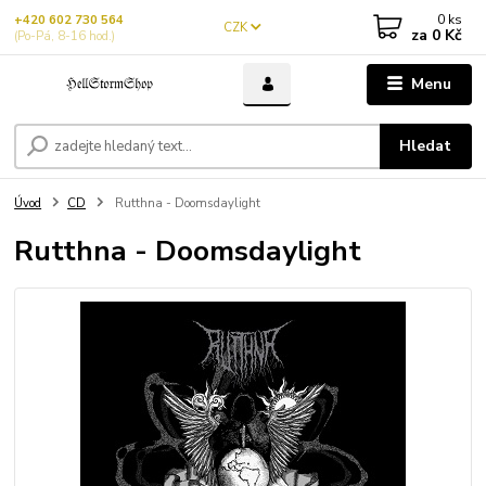
0
ks
+420 602 730 564
CZK
za
0 Kč
(Po-Pá, 8-16 hod.)
Menu
Hledat
Úvod
CD
Rutthna - Doomsdaylight
Rutthna - Doomsdaylight