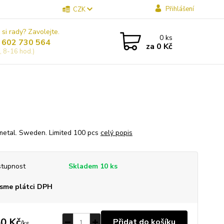
Přihlášení
CZK
 si rady? Zavolejte.
0
ks
 602 730 564
za
0 Kč
, 8-16 hod.)
metal. Sweden. Limited 100 pcs
celý popis
tupnost
Skladem 10 ks
sme plátci DPH
0 Kč
Přidat do košíku
/
ks