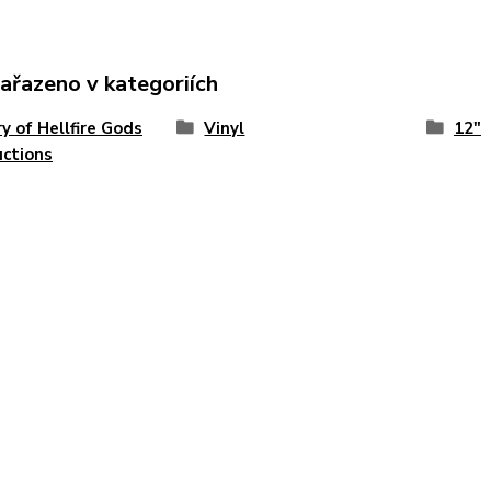
zařazeno v kategoriích
ry of Hellfire Gods
Vinyl
12"
ctions