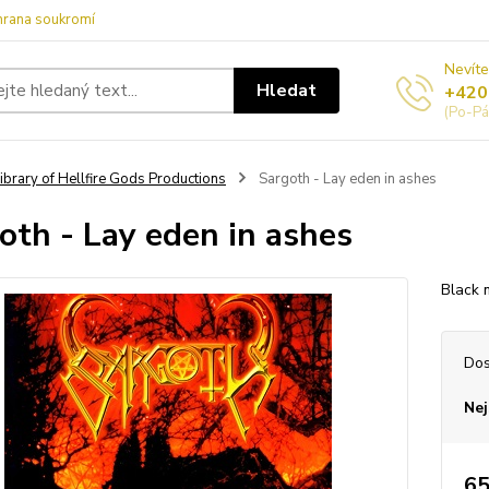
hrana soukromí
Nevíte
Hledat
+420
(Po-Pá
ibrary of Hellfire Gods Productions
Sargoth - Lay eden in ashes
oth - Lay eden in ashes
Black 
Dos
Nej
65