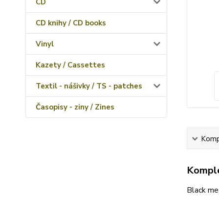
CD
CD knihy / CD books
Vinyl
Kazety / Cassettes
Textil - nášivky / TS - patches
Časopisy - ziny / Zines
Kompl
Komple
Black me