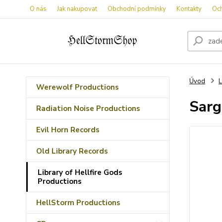
O nás
Jak nakupovat
Obchodní podmínky
Kontakty
Oc
Úvod
L
Werewolf Productions
Sarg
Radiation Noise Productions
Evil Horn Records
Old Library Records
Library of Hellfire Gods
Productions
HellStorm Productions