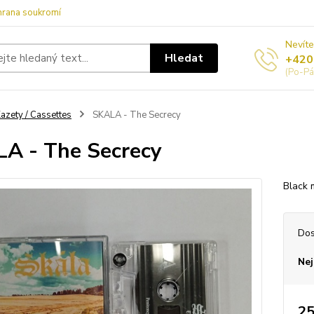
hrana soukromí
Nevíte
Hledat
+420
(Po-Pá
azety / Cassettes
SKALA - The Secrecy
A - The Secrecy
Black 
Dos
Nej
25