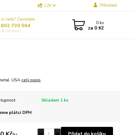
Přihlášení
CZK
 si rady? Zavolejte.
0
ks
 602 730 564
za
0 Kč
, 8-16 hod.)
metal. USA
celý popis
tupnost
Skladem 1 ks
sme plátci DPH
0 Kč
Přidat do košíku
/
ks