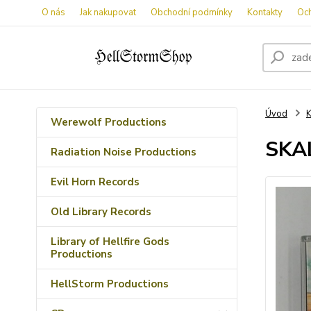
O nás
Jak nakupovat
Obchodní podmínky
Kontakty
Oc
Úvod
K
Werewolf Productions
SKAL
Radiation Noise Productions
Evil Horn Records
Old Library Records
Library of Hellfire Gods
Productions
HellStorm Productions