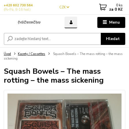
0
ks
+420 602 730 564
CZK
za
0 Kč
(Po-Pá, 8-16 hod.)
Menu
Hledat
Úvod
Kazety / Cassettes
Squash Bowels – The mass rotting – the mass
sickening
Squash Bowels – The mass
rotting – the mass sickening