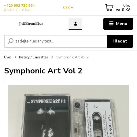
0
ks
+420 602 730 564
CZK
za
0 Kč
(Po-Pá, 8-16 hod.)
Menu
Hledat
Úvod
Kazety / Cassettes
Symphonic Art Vol 2
Symphonic Art Vol 2