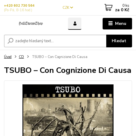
0
ks
+420 602 730 564
CZK
za
0 Kč
(Po-Pá, 8-16 hod.)
Menu
Hledat
Úvod
CD
TSUBO – Con Cognizione Di Causa
TSUBO – Con Cognizione Di Causa