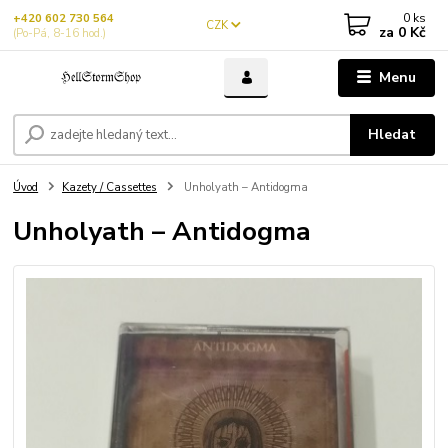
0
ks
+420 602 730 564
CZK
za
0 Kč
(Po-Pá, 8-16 hod.)
Menu
Hledat
Úvod
Kazety / Cassettes
Unholyath – Antidogma
Unholyath – Antidogma