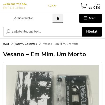
0
ks
+420 602 730 564
CZK
za
0 Kč
(Po-Pá, 8-16 hod.)
Menu
Hledat
Úvod
Kazety / Cassettes
Vesano – Em Mim, Um Morto
Vesano – Em Mim, Um Morto