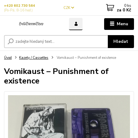
0
ks
+420 602 730 564
CZK
za
0 Kč
(Po-Pá, 8-16 hod.)
Menu
Hledat
Úvod
Kazety / Cassettes
Vomikaust – Punishment of existence
Vomikaust – Punishment of
existence