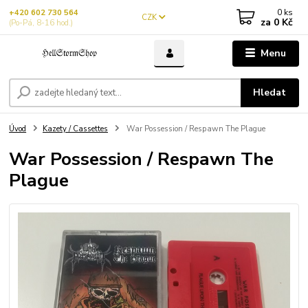
0
ks
+420 602 730 564
CZK
za
0 Kč
(Po-Pá, 8-16 hod.)
Menu
Hledat
Úvod
Kazety / Cassettes
War Possession / Respawn The Plague
War Possession / Respawn The
Plague