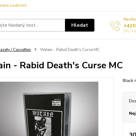
hrana soukromí
Nevíte
Hledat
+420
(Po-Pá
azety / Cassettes
Watain - Rabid Death's Curse MC
in - Rabid Death's Curse MC
Black 
Dos
Nej
30