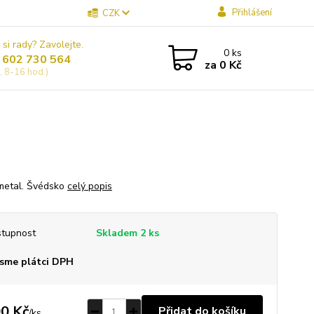
Přihlášení
CZK
 si rady? Zavolejte.
0
ks
 602 730 564
za
0 Kč
, 8-16 hod.)
metal. Švédsko
celý popis
tupnost
Skladem 2 ks
sme plátci DPH
0 Kč
Přidat do košíku
/
ks