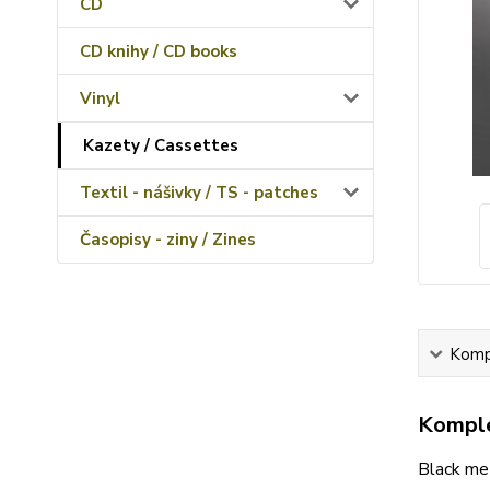
CD
CD knihy / CD books
Vinyl
Kazety / Cassettes
Textil - nášivky / TS - patches
Časopisy - ziny / Zines
Kompl
Komple
Black me