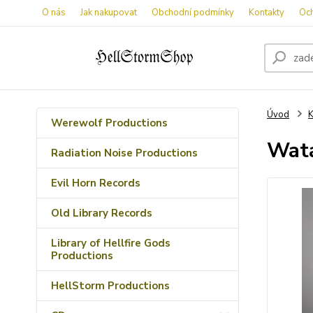
O nás
Jak nakupovat
Obchodní podmínky
Kontakty
Oc
Úvod
K
Werewolf Productions
Wata
Radiation Noise Productions
Evil Horn Records
Old Library Records
Library of Hellfire Gods
Productions
HellStorm Productions